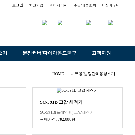
로그인
회원가입
마이페이지
주문/배송조회
장바구니
소기
분진커버/다이아몬드공구
고객지원
HOME
사무용/빌딩관리용청소기
SC-591B 고압 세척기
SC-591B(프레임형) 고압세척기
판매가격: 782,000원