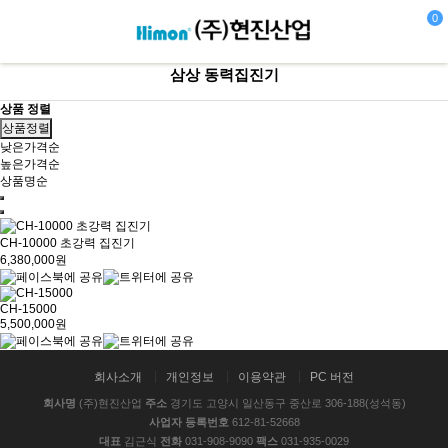
0
삼상 동력집진기
상품 정렬
상품정렬
낮은가격순
높은가격순
상품명순
CH-10000 초강력 집진기
6,380,000원
CH-15000
5,500,000원
회사소개
개인정보
이용약관
PC 버전
회사명
(주)현진산업
주소
경기도 고양시 일산동구 중산로 306-188(성석동)
사업자 등록번호
612-81-52668
대표
김근식
전화
031-908-9090
팩스
031-935-0029