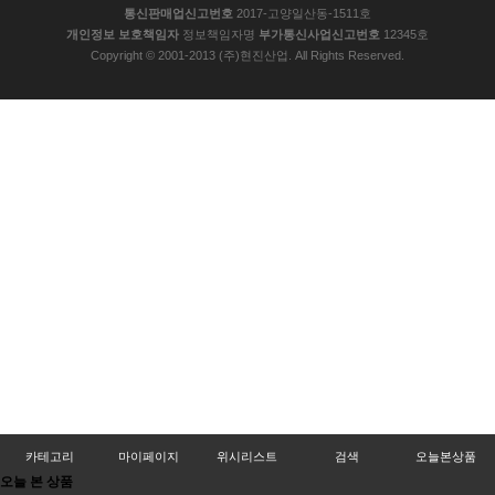
통신판매업신고번호
2017-고양일산동-1511호
개인정보 보호책임자
정보책임자명
부가통신사업신고번호
12345호
Copyright © 2001-2013 (주)현진산업. All Rights Reserved.
카테고리
마이페이지
위시리스트
검색
오늘본상품
오늘 본 상품