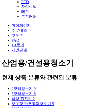
PCD
자석식날
레진
분진커버
마이페이지
주문내역
쿠폰존
FAQ
1:1문의
개인결제
산업용/건설용청소기
현재 상품 분류와 관련된 분류
2모터청소기
9
3모터청소기
6
삼상 집진기
2
보조탱크/무동력청소기
5