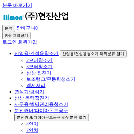
본문 바로가기
장바구니
0
분류
카테고리닫기
로그인
회원가입
산업용/건설용청소기
산업용/건설용청소기 하위분류 열기
2모터청소기
3모터청소기
삼상 집진기
보조탱크/무동력청소기
액세서리
연삭기/평삭기
삼상 동력집진기
사무용/빌딩관리용청소기
분진커버/다이아몬드공구
분진커버/다이아몬드공구 하위분류 열기
4인치
7인치