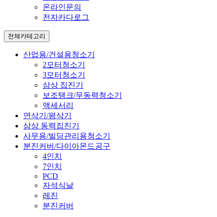
온라인문의
전자카다로그
전체카테고리
산업용/건설용청소기
2모터청소기
3모터청소기
삼상 집진기
보조탱크/무동력청소기
액세서리
연삭기/평삭기
삼상 동력집진기
사무용/빌딩관리용청소기
분진커버/다이아몬드공구
4인치
7인치
PCD
자석식날
레진
분진커버