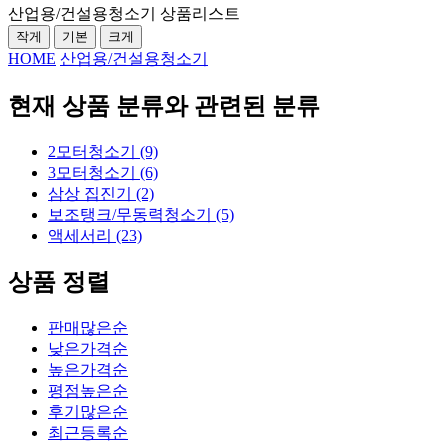
산업용/건설용청소기 상품리스트
작게
기본
크게
HOME
산업용/건설용청소기
현재 상품 분류와 관련된 분류
2모터청소기 (9)
3모터청소기 (6)
삼상 집진기 (2)
보조탱크/무동력청소기 (5)
액세서리 (23)
상품 정렬
판매많은순
낮은가격순
높은가격순
평점높은순
후기많은순
최근등록순