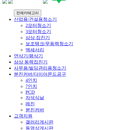
전체카테고리
산업용/건설용청소기
2모터청소기
3모터청소기
삼상 집진기
보조탱크/무동력청소기
액세서리
연삭기/평삭기
삼상 동력집진기
사무용/빌딩관리용청소기
분진커버/다이아몬드공구
4인치
7인치
PCD
자석식날
레진
분진커버
고객지원
갤러리게시판
동영상게시판