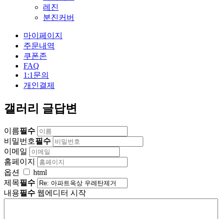
레진
분진커버
마이페이지
주문내역
쿠폰존
FAQ
1:1문의
개인결제
갤러리 글답변
이름
필수
비밀번호
필수
이메일
홈페이지
옵션
html
제목
필수
내용
필수
웹에디터 시작