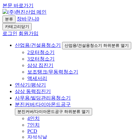
본문 바로가기
장바구니
0
분류
카테고리닫기
로그인
회원가입
산업용/건설용청소기
산업용/건설용청소기 하위분류 열기
2모터청소기
3모터청소기
삼상 집진기
보조탱크/무동력청소기
액세서리
연삭기/평삭기
삼상 동력집진기
사무용/빌딩관리용청소기
분진커버/다이아몬드공구
분진커버/다이아몬드공구 하위분류 열기
4인치
7인치
PCD
자석식날