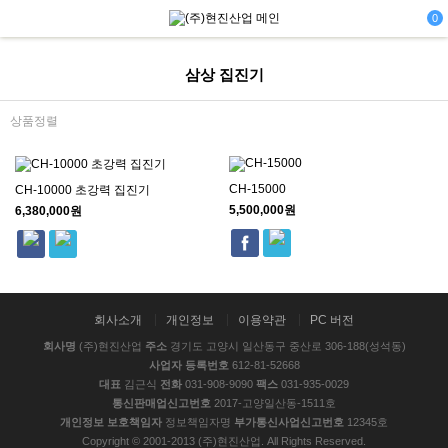
0
삼상 집진기
상품정렬
CH-15000
CH-10000 초강력 집진기
5,500,000원
6,380,000원
회사소개
개인정보
이용약관
PC 버전
회사명
(주)현진산업
주소
경기도 고양시 일산동구 중산로 306-188(성석동)
사업자 등록번호
612-81-52668
대표
김근식
전화
031-908-9090
팩스
031-935-0029
통신판매업신고번호
2017-고양일산동-1511호
개인정보 보호책임자
정보책임자명
부가통신사업신고번호
12345호
Copyright © 2001-2013 (주)현진산업. All Rights Reserved.