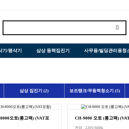
삭기/평삭기
삼상 동력집진기
사무용/빌딩관리용청
삼상 집진기 (2)
보조탱크/무동력청소기 (5)
-8000오토(롱고팩) (VAT포
CH-9000 오토 (롱고팩) (V
전압 : 220V/60Hz