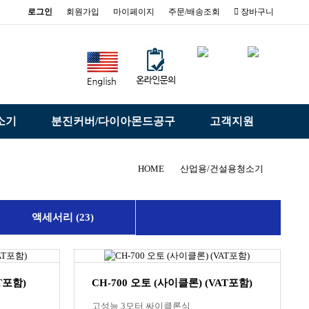
로그인
회원가입
마이페이지
주문/배송조회
장바구니
소기
분진커버/다이아몬드공구
고객지원
HOME
산업용/건설용청소기
액세서리 (23)
AT포함)
CH-700 오토 (사이클론) (VAT포함)
고성능 3모터 싸이클론식