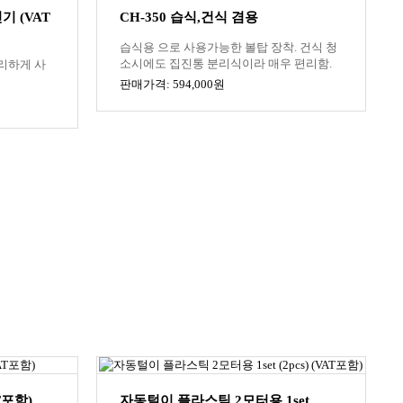
기 (VAT
CH-350 습식,건식 겸용
습식용 으로 사용가능한 볼탑 장착. 건식 청
소시에도 집진통 분리식이라 매우 편리함.
리하게 사
판매가격: 594,000원
T포함)
자동털이 플라스틱 2모터용 1set